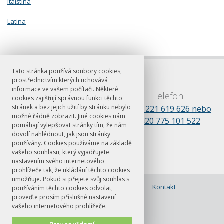
Italština
Latina
Tato stránka používá soubory cookies,
prostřednictvím kterých uchovává
informace ve vašem počítači. Některé
E-mail
Telefon
cookies zajišťují správnou funkci těchto
stránek a bez jejich užití by stránku nebylo
barbora.kosikova@ff.cuni.cz
+420 221 619 626 nebo
možné řádně zobrazit. Jiné cookies nám
+420 775 101 522
pomáhají vylepšovat stránky tím, že nám
dovolí nahlédnout, jak jsou stránky
používány. Cookies používáme na základě
vašeho souhlasu, který vyjadřujete
nastavením svého internetového
prohlížeče tak, že ukládání těchto cookies
umožňuje. Pokud si přejete svůj souhlas s
© FF UK 2026
Nabídka kurzů a
Kontakt
používáním těchto cookies odvolat,
přihlašování
proveďte prosím příslušné nastavení
vašeho internetového prohlížeče.