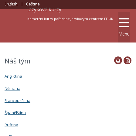
English
Čeština
Jazykové kurzy
Komerční kurzy pořádané Jazykovým centrem FF UK
Menu
Náš tým
Angličtina
Němčina
Francouzština
Španělština
Ruština