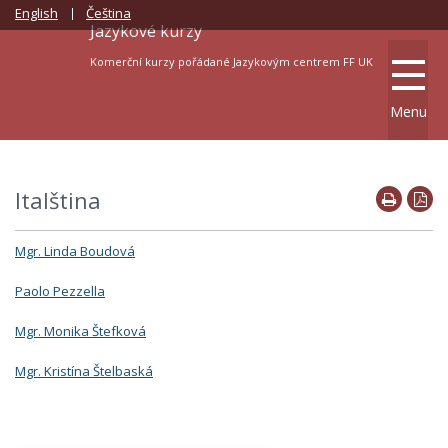
English
Čeština
Jazykové kurzy
Komerční kurzy pořádané Jazykovým centrem FF UK
Menu
Italština
Mgr. Linda Boudová
Paolo Pezzella
Mgr. Monika Štefková
Mgr. Kristína Štelbaská