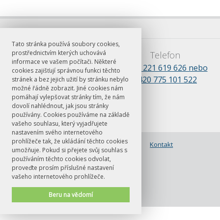
Tato stránka používá soubory cookies,
prostřednictvím kterých uchovává
E-mail
Telefon
informace ve vašem počítači. Některé
barbora.kosikova@ff.cuni.cz
+420 221 619 626 nebo
cookies zajišťují správnou funkci těchto
+420 775 101 522
stránek a bez jejich užití by stránku nebylo
možné řádně zobrazit. Jiné cookies nám
pomáhají vylepšovat stránky tím, že nám
dovolí nahlédnout, jak jsou stránky
používány. Cookies používáme na základě
vašeho souhlasu, který vyjadřujete
nastavením svého internetového
prohlížeče tak, že ukládání těchto cookies
© FF UK 2026
Nabídka kurzů a
Kontakt
umožňuje. Pokud si přejete svůj souhlas s
přihlašování
používáním těchto cookies odvolat,
proveďte prosím příslušné nastavení
vašeho internetového prohlížeče.
Beru na vědomí