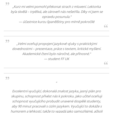
„Kurz mi velmi pomohl překonat strach z mluvení. Lektorka
byla skvělá – trpělivá, ale zároveň nás nešetřila. Díky ní jsem se
opravdu posunula.“
— účastnice kurzu španělštiny pro mírně pokročilé
„Velmi oceňuji propojení jazykové výuky s praktickými
dovednostmi – prezentace, práce s textem, kritické myšlení.
Akademické čtení bylo náročné, ale přínosné.“
— student FF UK
„
Excelentní vyučující, dokonalá znalost jazyka, jasný plán pro
skupinu, schopnost přivést nás k pokroku. Jako učitel oceňuji
schopnost vyučujícího probudit unavené dospělé studenty,
aby 90 minut pracovali s cizím jazykem. Vyučující to dokáže s
humorem a lehkostí, takže to vypadá jako samozřejmé, ačkoli