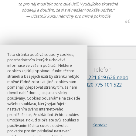
to pro něj musí být obrovské úsilí. Vyučujícího skutečně
obdivuji a doufám, že si své nadšení dokáže udržet.
“
— účastník kurzu němčiny pro mírně pokročilé
Tato stránka používá soubory cookies,
prostřednictvím kterých uchovává
informace ve vašem počítači. Některé
E-mail
Telefon
cookies zajišťují správnou funkci těchto
stránek a bez jejich užití by stránku nebylo
barbora.kosikova@ff.cuni.cz
+420 221 619 626 nebo
možné řádně zobrazit. Jiné cookies nám
+420 775 101 522
pomáhají vylepšovat stránky tím, že nám
dovolí nahlédnout, jak jsou stránky
používány. Cookies používáme na základě
vašeho souhlasu, který vyjadřujete
nastavením svého internetového
prohlížeče tak, že ukládání těchto cookies
umožňuje. Pokud si přejete svůj souhlas s
© FF UK 2026
Nabídka kurzů a
Kontakt
používáním těchto cookies odvolat,
přihlašování
proveďte prosím příslušné nastavení