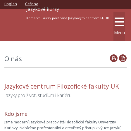
English
Čeština
Jazykové kurzy
Komerční kurzy pořádané Jazykovým centrem FF UK
Menu
O nás
Jazykové centrum Filozofické fakulty UK
Jazyky pro život, studium i kariéru
Kdo jsme
Jsme moderní jazykové pracoviště Filozofické fakulty Univerzity
Karlovy. Nabízíme profesionální a otevřený přístup k výuce jazyků