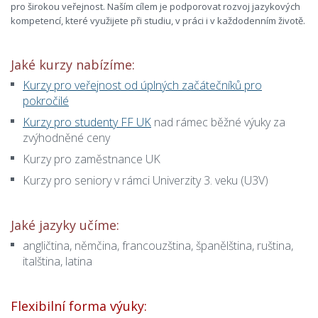
pro širokou veřejnost. Naším cílem je podporovat rozvoj jazykových
kompetencí, které využijete při studiu, v práci i v každodenním životě.
Jaké kurzy nabízíme:
Kurzy pro veřejnost od úplných začátečníků pro
pokročilé
Kurzy pro studenty FF UK
nad rámec běžné výuky za
zvýhodněné ceny
Kurzy pro zaměstnance UK
Kurzy pro seniory v rámci Univerzity 3. veku (U3V)
Jaké jazyky učíme:
angličtina, němčina, francouzština, španělština, ruština,
italština, latina
Flexibilní forma výuky: