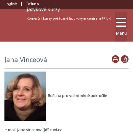
English
Čeština
Jazykové kurzy
Komerční kurzy pořádané Jazykovým centrem FF UK
Menu
Jana Vinceová
Ruština pro velmi mírně pokročilé
e-mail: jana.vinceova@ff.cuni.cz