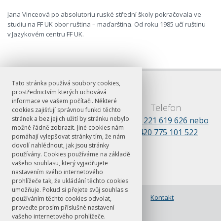
Jana Vinceová po absolutoriu ruské střední školy pokračovala ve
studiu na FF UK obor ruština – maďarština. Od roku 1985 učí ruštinu
v Jazykovém centru FF UK.
Tato stránka používá soubory cookies,
prostřednictvím kterých uchovává
informace ve vašem počítači. Některé
E-mail
Telefon
cookies zajišťují správnou funkci těchto
stránek a bez jejich užití by stránku nebylo
barbora.kosikova@ff.cuni.cz
+420 221 619 626 nebo
možné řádně zobrazit. Jiné cookies nám
+420 775 101 522
pomáhají vylepšovat stránky tím, že nám
dovolí nahlédnout, jak jsou stránky
používány. Cookies používáme na základě
vašeho souhlasu, který vyjadřujete
nastavením svého internetového
prohlížeče tak, že ukládání těchto cookies
umožňuje. Pokud si přejete svůj souhlas s
© FF UK 2026
Nabídka kurzů a
Kontakt
používáním těchto cookies odvolat,
přihlašování
proveďte prosím příslušné nastavení
vašeho internetového prohlížeče.