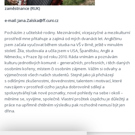
zaměstnance (RUK)
e-mail: Jana.Zalska@ff.cuni.cz
Pocházím z učitelské rodiny. Mezinárodní, vícejazyčné a mezikulturní
prostředí mne přitahuje a zajímá od mých dvanácti let. Angličtinu
jsem začala vyučovat během studia na VŠ v Brně, ještě v minulém
století. Žila, studovala a učila jsem v USA, Španělsku, Anglii a
Německu, v Praze žiji od roku 2010. Ráda vnímám a poznávám
kulturu jednotlivých komunit – generačních, profesních, i těch daných
osobními kořeny, místem či osobním zájmem. Vážím si odvahy a
výjimečnosti všech našich studentů. Stejně jako já přicházejí
s odlišnými zkušenostmi, dovednostmi, talentem i motivací, které
navzájem v prostředí cizího jazyka dobrovolně sdílejí a
spoluvytvářejí tak nové poznatky, nové pohledy na sebe i okolí –
měníme se, vyvíjíme, společně. Vlastní prožitek úspěchu je důležitý a
práce na upřímně chtěném výsledku pak rozhodně nemusí být jen
dřina.