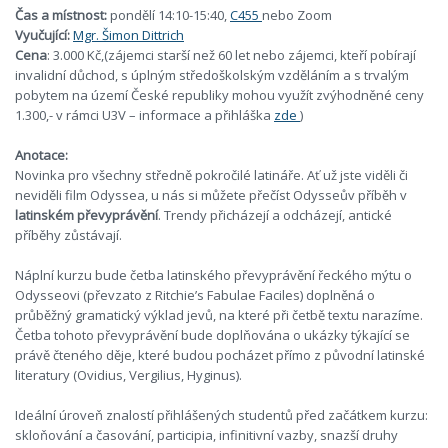
Čas a místnost:
pondělí 14:10-15:40,
C455
nebo Zoom
Vyučující:
Mgr. Šimon Dittrich
Cena
: 3.000 Kč,(zájemci starší než 60 let nebo zájemci, kteří pobírají
invalidní důchod, s úplným středoškolským vzděláním a s trvalým
pobytem na území České republiky mohou využít zvýhodněné ceny
1.300,- v rámci U3V – informace a přihláška
zde
)
Anotace
:
Novinka pro všechny středně pokročilé latináře. Ať už jste viděli či
neviděli film Odyssea, u nás si můžete přečíst Odysseův příběh v
latinském převyprávění
. Trendy přicházejí a odcházejí, antické
příběhy zůstávají.
Náplní kurzu bude četba latinského převyprávění řeckého mýtu o
Odysseovi (převzato z Ritchie’s Fabulae Faciles) doplněná o
průběžný gramatický výklad jevů, na které při četbě textu narazíme.
Četba tohoto převyprávění bude doplňována o ukázky týkající se
právě čteného děje, které budou pocházet přímo z původní latinské
literatury (Ovidius, Vergilius, Hyginus).
Ideální úroveň znalostí přihlášených studentů před začátkem kurzu:
skloňování a časování, participia, infinitivní vazby, snazší druhy