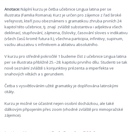
Anotace
:
Náplní kurzu je četba učebnice Lingua latina per se
illustrata (Familia Romana). Kurz je určen pro zájemce z řad široké
veřejnosti, kteří jsou obeznámeni s gramatikou zhruba prvních 24
kapitol této učebnice, tj. znají zvláště substantiva i adjektiva všech
deklinací, stupňování, zájmena, číslovky, časování sloves v indikativu
(všech časů kromě futura II.), všechna participia, infinitivy, supinum,
vazbu akuzativu s infinitivem a ablativu absolutního.
V kurzu pro středně pokročilé 1 budeme číst z učebnice Lingua latina
per se illustrata přibližně 25.–28. kapitolu prvního dílu. Studenti se tak
nově seznámí zvláště s konjunktivy prézenta a imperfekta ve
snahových větách a s gerundiem.
Četba s vysvětlováním užité gramatiky je doplňována latinskými
citáty.
Kurzu je možné se účastnit nejen osobní docházkou, ale také
dálkovým připojením přes zoom (vhodné zvláště pro mimopražské
zájemce).