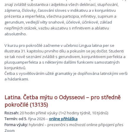
znají zvláště substantiva i adjektiva všech deklinací, stupňování,
zájmena, číslovky, časování sloves v indikativu a v konjunktivu
prézenta a imperfekta, všechna participia, infinitivy, supinum a
gerundium, vedlejší věty snahové, účelové, účinkové, základ
nepřímých otázek, vazbu akuzativu s infinitivem a ablativu
absolutního.
V kurzu pro pokročilé začneme v učebnici Lingua latina per se
illustrata 31. kapitolou prvního dílu a pokusím se jej dočíst. Studenti
se tak nově seznámí zvláště s gerundivem, konjunktivem perfekta a
plusquamperfekta a s některými dalšími funkcemi samostatných
konjunktivů.
Četba s vysvětlováním užité gramatiky je doplňována latinskými verši
a hádankami.
Latina. Četba mýtu o Odysseovi – pro středně
pokročilé (13135)
Rozsah:
20 hodin přímé výuky (1×2 hodiny týdně, 10 týdnů)
Termín: od 5.
října 2026 –
online přihláška
Forma výuky:
hybridní – prezenční s možností online připojení přes
Zoom