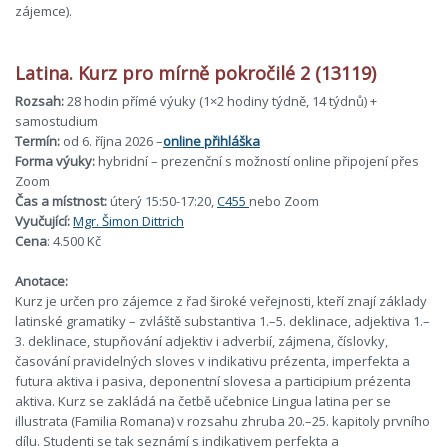
zájemce).
Latina. Kurz pro mírně pokročilé 2 (13119)
Rozsah:
28 hodin přímé výuky (1×2 hodiny týdně, 14 týdnů) +
samostudium
Termín:
od 6. října 2026 –
online přihláška
Forma výuky:
hybridní – prezenční s možností online připojení přes
Zoom
Čas a místnost:
úterý 15:50-17:20,
C455
nebo Zoom
Vyučující:
Mgr. Šimon Dittrich
Cena
: 4.500 Kč
Anotace
:
Kurz je určen pro zájemce z řad široké veřejnosti, kteří znají základy
latinské gramatiky – zvláště substantiva 1.–5. deklinace, adjektiva 1.–
3. deklinace, stupňování adjektiv i adverbií, zájmena, číslovky,
časování pravidelných sloves v indikativu prézenta, imperfekta a
futura aktiva i pasiva, deponentní slovesa a participium prézenta
aktiva. Kurz se zakládá na četbě učebnice Lingua latina per se
illustrata (Familia Romana) v rozsahu zhruba 20.–25. kapitoly prvního
dílu. Studenti se tak seznámí s indikativem perfekta a