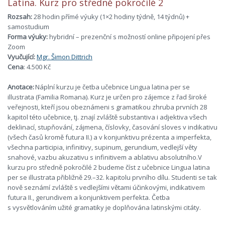
Latina. Kurz pro středně pokročilé 2
Rozsah:
28 hodin přímé výuky (1×2 hodiny týdně, 14 týdnů) +
samostudium
Forma výuky:
hybridní – prezenční s možností online připojení přes
Zoom
Vyučující:
Mgr. Šimon Dittrich
Cena
: 4.500 Kč
Anotace
:
Náplní kurzu je četba učebnice Lingua latina per se
illustrata (Familia Romana). Kurz je určen pro zájemce z řad široké
veřejnosti, kteří jsou obeznámeni s gramatikou zhruba prvních 28
kapitol této učebnice, tj. znají zvláště substantiva i adjektiva všech
deklinací, stupňování, zájmena, číslovky, časování sloves v indikativu
(všech časů kromě futura II.) a v konjunktivu prézenta a imperfekta,
všechna participia, infinitivy, supinum, gerundium, vedlejší věty
snahové, vazbu akuzativu s infinitivem a ablativu absolutního.V
kurzu pro středně pokročilé 2 budeme číst z učebnice Lingua latina
per se illustrata přibližně 29.–32. kapitolu prvního dílu. Studenti se tak
nově seznámí zvláště s vedlejšími větami účinkovými, indikativem
futura II., gerundivem a konjunktivem perfekta. Četba
s vysvětlováním užité gramatiky je doplňována latinskými citáty.