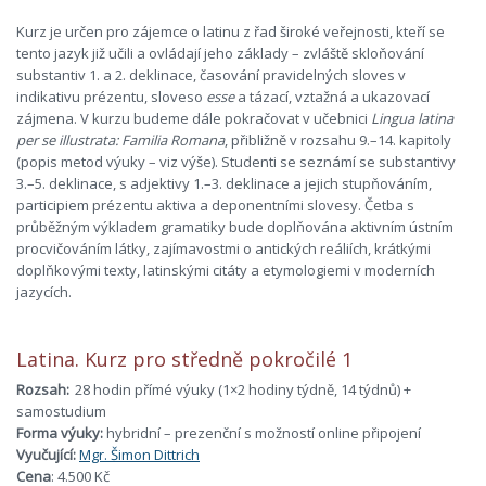
Kurz je určen pro zájemce o latinu z řad široké veřejnosti, kteří se
tento jazyk již učili a ovládají jeho základy – zvláště skloňování
substantiv 1. a 2. deklinace, časování pravidelných sloves v
indikativu prézentu, sloveso
esse
a tázací, vztažná a ukazovací
zájmena. V kurzu budeme dále pokračovat v učebnici
Lingua latina
per se illustrata: Familia Romana
, přibližně v rozsahu 9.–14. kapitoly
(popis metod výuky – viz výše). Studenti se seznámí se substantivy
3.–5. deklinace, s adjektivy 1.–3. deklinace a jejich stupňováním,
participiem prézentu aktiva a deponentními slovesy. Četba s
průběžným výkladem gramatiky bude doplňována aktivním ústním
procvičováním látky, zajímavostmi o antických reáliích, krátkými
doplňkovými texty, latinskými citáty a etymologiemi v moderních
jazycích.
Latina. Kurz pro středně pokročilé 1
Rozsah:
28 hodin přímé výuky (1×2 hodiny týdně, 14 týdnů) +
samostudium
Forma výuky:
hybridní – prezenční s možností online připojení
Vyučující:
Mgr. Šimon Dittrich
Cena
: 4.500 Kč