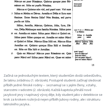
Začíná se jednoduchým textem, který studentům dodá sebedůvěru,
že latinu zvládnou (1. obrázek). Postupně studenti začínají sledovat
příběh jedné římské rodiny – seznamují se s jejími členy, vztahy,
starostmi i radostmi (2. obrázek). Každá kapitola přináší nové
jazykové jevy i napínavý vývoj děje, kdy student jako v detektivce se
krok za krokem rozkrývá nejen příběh Juliovy rodiny, ale i strukturu
latinského jazyka..