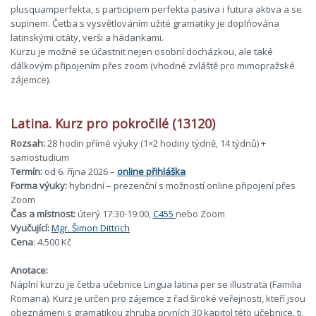
plusquamperfekta, s participiem perfekta pasiva i futura aktiva a se
supinem. Četba s vysvětlováním užité gramatiky je doplňována
latinskými citáty, verši a hádankami.
Kurzu je možné se účastnit nejen osobní docházkou, ale také
dálkovým připojením přes zoom (vhodné zvláště pro mimopražské
zájemce).
Latina. Kurz pro pokročilé (13120)
Rozsah:
28 hodin přímé výuky (1×2 hodiny týdně, 14 týdnů) +
samostudium
Termín:
od 6. října 2026 –
online přihláška
Forma výuky:
hybridní – prezenční s možností online připojení přes
Zoom
Čas a místnost:
úterý 17:30-19:00,
C455
nebo Zoom
Vyučující:
Mgr. Šimon Dittrich
Cena
: 4.500 Kč
Anotace
:
Náplní k
urzu je četba učebnice Lingua latina per se illustrata (Familia
Romana). Kurz je určen pro zájemce z řad široké veřejnosti, kteří jsou
obeznámeni s gramatikou zhruba prvních 30 kapitol této učebnice, tj.